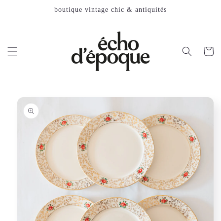
et
boutique vintage chic & antiquités
passer
au
contenu
Panier
Passer aux
informations
produits