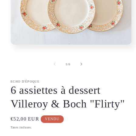
Ouvrir
le
média
1
de
1
/
6
dans
une
fenêtre
modale
ECHO D'ÉPOQUE
6 assiettes à dessert
Villeroy & Boch "Flirty"
Prix
€52,00 EUR
VENDU
habituel
Taxes incluses.