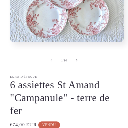
Ouvrir
le
média
1
de
1
/
10
dans
une
fenêtre
modale
ECHO D'ÉPOQUE
6 assiettes St Amand
"Campanule" - terre de
fer
Prix
€74,00 EUR
VENDU