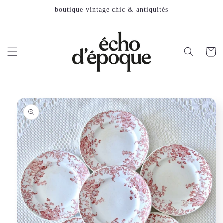
et
boutique vintage chic & antiquités
passer
au
contenu
Panier
Passer aux
informations
produits