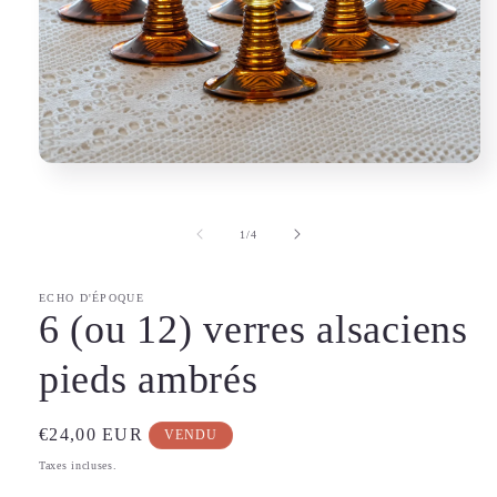
Ouvrir
le
média
1
de
1
/
4
dans
une
fenêtre
modale
ECHO D'ÉPOQUE
6 (ou 12) verres alsaciens
pieds ambrés
Prix
€24,00 EUR
VENDU
habituel
Taxes incluses.