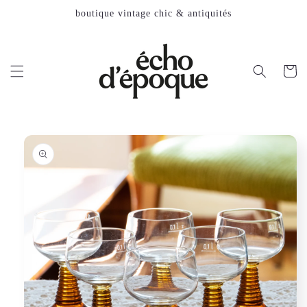
et
boutique vintage chic & antiquités
passer
au
contenu
Panier
Passer aux
informations
produits