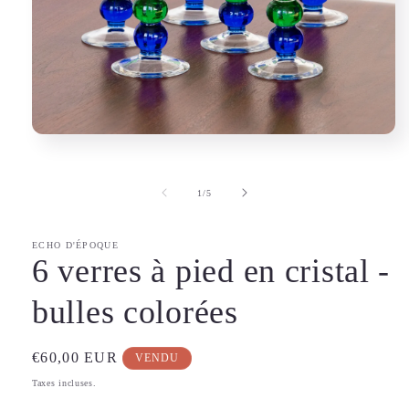
Ouvrir
le
média
1
de
1
/
5
dans
une
fenêtre
modale
ECHO D'ÉPOQUE
6 verres à pied en cristal -
bulles colorées
Prix
€60,00 EUR
VENDU
habituel
Taxes incluses.