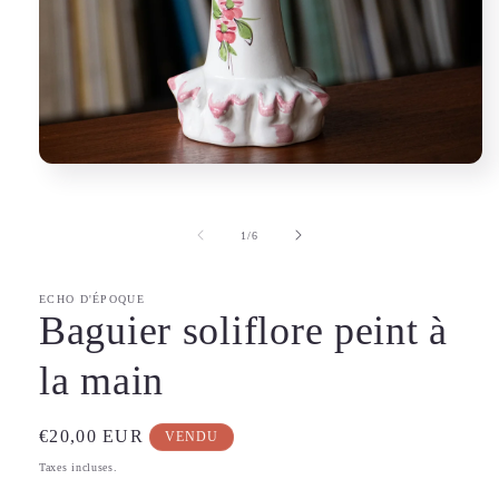
Ouvrir
le
média
1
de
1
/
6
dans
une
fenêtre
modale
ECHO D'ÉPOQUE
Baguier soliflore peint à
la main
Prix
€20,00 EUR
VENDU
habituel
Taxes incluses.