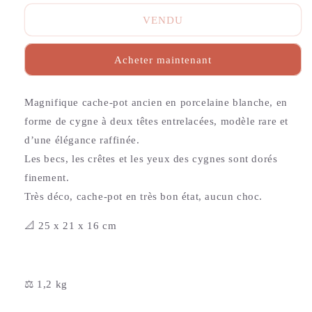
VENDU
Acheter maintenant
Magnifique cache-pot ancien en porcelaine blanche, en
forme de cygne à deux têtes entrelacées, modèle rare et
d’une élégance raffinée.
Les becs, les crêtes et les yeux des cygnes sont dorés
finement.
Très déco, cache-pot en très bon état, aucun choc.
📐 25 x 21 x 16 cm
⚖️ 1,2 kg