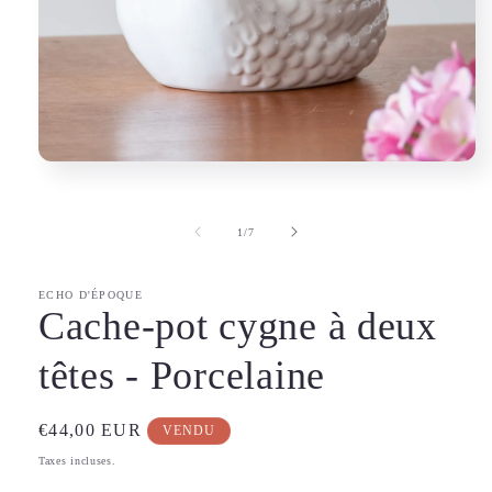
Ouvrir
le
média
1
de
1
/
7
dans
une
fenêtre
modale
ECHO D'ÉPOQUE
Cache-pot cygne à deux
têtes - Porcelaine
Prix
€44,00 EUR
VENDU
habituel
Taxes incluses.