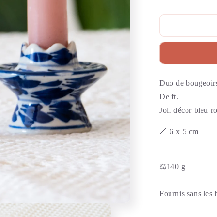
Duo de bougeoirs 
Delft.
Joli décor bleu ro
📐 6 x 5 cm
⚖️140 g
Fournis sans les