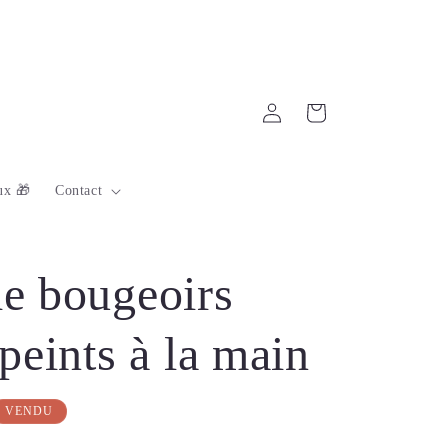
Connexion
Panier
ux 🎁
Contact
e bougeoirs
peints à la main
VENDU