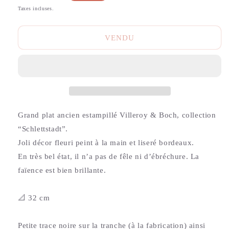
habituel
Taxes incluses.
VENDU
Grand plat ancien estampillé Villeroy & Boch, collection
“Schlettstadt”.
Joli décor fleuri peint à la main et liseré bordeaux.
En très bel état, il n’a pas de fêle ni d’ébréchure. La
faïence est bien brillante.
📐 32 cm
Petite trace noire sur la tranche (à la fabrication) ainsi