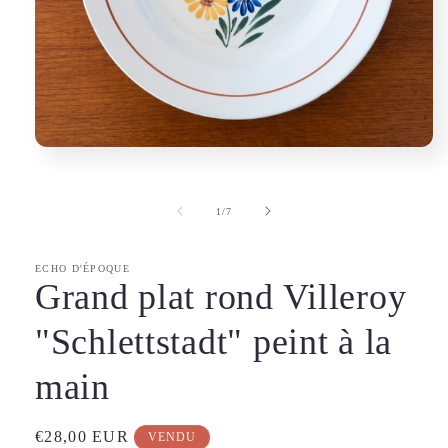
Ouvrir
le
média
1
de
1
/
7
dans
une
fenêtre
modale
ECHO D'ÉPOQUE
Grand plat rond Villeroy
"Schlettstadt" peint à la
main
Prix
€28,00 EUR
VENDU