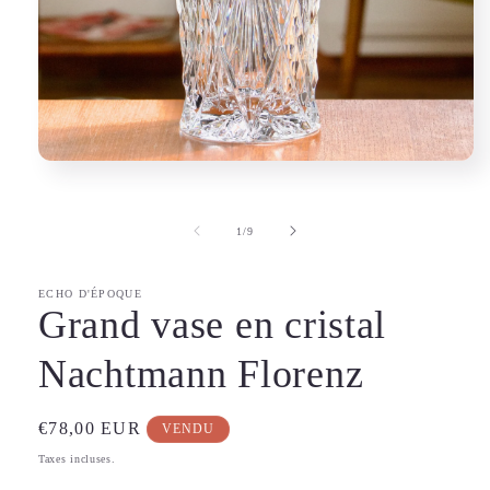
Ouvrir
le
média
1
de
1
/
9
dans
une
fenêtre
modale
ECHO D'ÉPOQUE
Grand vase en cristal
Nachtmann Florenz
Prix
€78,00 EUR
VENDU
habituel
Taxes incluses.