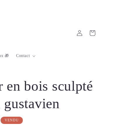
Connexion
Panier
ux 🎁
Contact
r en bois sculpté
 gustavien
VENDU