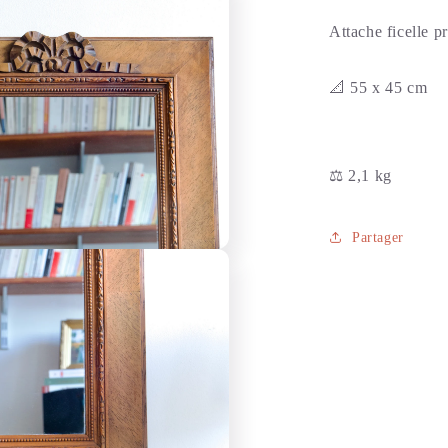
Attache ficelle p
📐 55 x 45 cm
⚖️ 2,1 kg
Partager