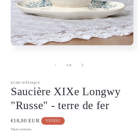
Ouvrir
le
média
1
de
1
/
8
dans
une
fenêtre
modale
ECHO D'ÉPOQUE
Saucière XIXe Longwy
"Russe" - terre de fer
Prix
€18,00 EUR
VENDU
habituel
Taxes incluses.