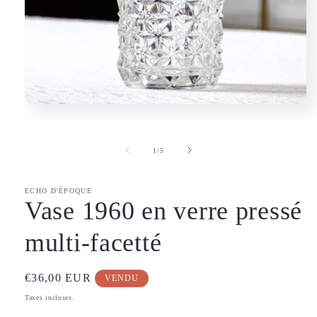
Ouvrir
le
média
1
de
dans
1
/
5
une
fenêtre
modale
ECHO D'ÉPOQUE
Vase 1960 en verre pressé
multi-facetté
Prix
€36,00 EUR
VENDU
habituel
Taxes incluses.