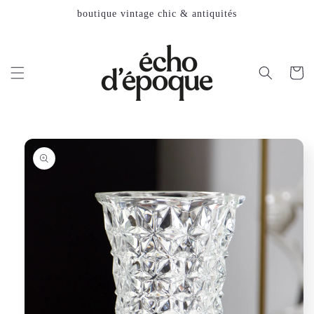
et
boutique vintage chic & antiquités
passer
au
contenu
Panier
Passer aux
informations
produits