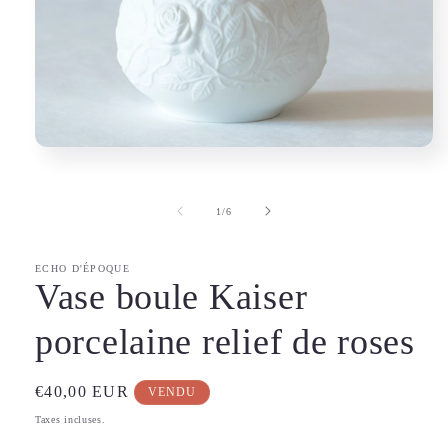
Ouvrir
le
média
1
de
1
/
6
dans
une
fenêtre
modale
ECHO D'ÉPOQUE
Vase boule Kaiser
porcelaine relief de roses
Prix
€40,00 EUR
VENDU
habituel
Taxes incluses.