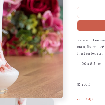
Vase soliflore vi
main, liseré doré.
Il est en bel état.
📐 20 x 8,5 cm
⚖️ 200g
Partager