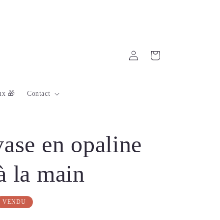
Connexion
Panier
ux 🎁
Contact
vase en opaline
à la main
VENDU